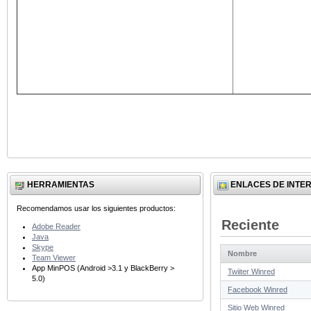
HERRAMIENTAS
ENLACES DE INTE
Recomendamos usar los siguientes productos:
Reciente
Adobe Reader
Java
Skype
Nombre
Team Viewer
App MinPOS (Android >3.1 y BlackBerry >
Twiiter Winred
5.0)
Facebook Winred
Sitio Web Winred