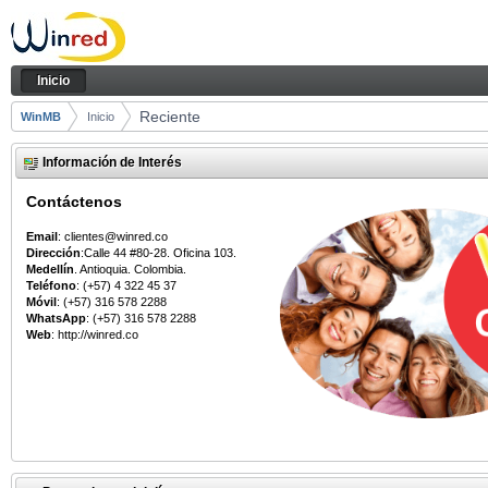
Saltar al contenido
Reciente - Inicio
Navegación
Inicio
Camino de migas
Reciente
WinMB
Inicio
Información de Interés
Contáctenos
Email
: clientes@winred.co
Dirección
:Calle 44 #80-28. Oficina 103.
Medellín
. Antioquia. Colombia.
Teléfono
: (+57) 4 322 45 37
Móvil
: (+57) 316 578 2288
WhatsApp
: (+57) 316 578 2288
Web
: http://winred.co