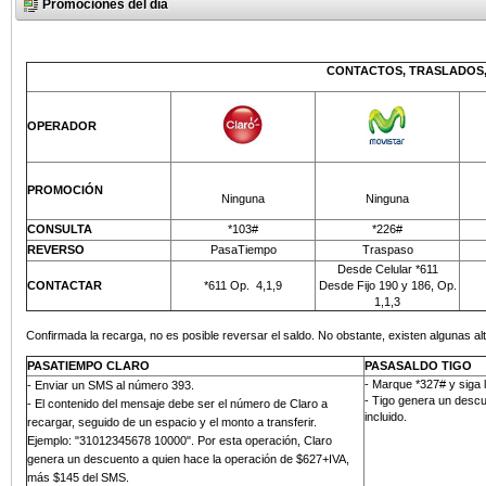
Promociones del día
CONTACTOS, TRASLADOS,
OPERADOR
PROMOCIÓN
Ninguna
Ninguna
CONSULTA
*103#
*226#
REVERSO
PasaTiempo
Traspaso
Desde Celular *611
CONTACTAR
*611 Op.
4,1,9
Desde Fijo 190 y 186, Op.
1,1,3
Confirmada la recarga, no es posible reversar el saldo. No obstante, existen algunas alt
PASATIEMPO CLARO
PASASALDO TIGO
- Marque *327# y siga 
-
Enviar un SMS al número 393
.
- Tigo genera un descu
- El contenido del mensaje debe ser el número de Claro a
incluido.
recargar, seguido de un espacio y el monto a transferir.
Ejemplo: "31012345678 10000". Por esta operación, Claro
genera un descuento a quien hace la operación de $627+IVA,
más
$145 del SMS
.