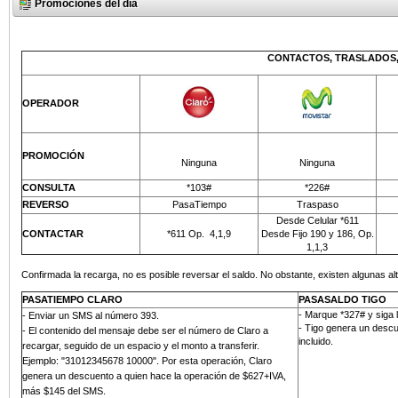
Promociones del día
CONTACTOS, TRASLADOS,
OPERADOR
PROMOCIÓN
Ninguna
Ninguna
CONSULTA
*103#
*226#
REVERSO
PasaTiempo
Traspaso
Desde Celular *611
CONTACTAR
*611 Op.
4,1,9
Desde Fijo 190 y 186, Op.
1,1,3
Confirmada la recarga, no es posible reversar el saldo. No obstante, existen algunas alt
PASATIEMPO CLARO
PASASALDO TIGO
- Marque *327# y siga 
-
Enviar un SMS al número 393
.
- Tigo genera un descu
- El contenido del mensaje debe ser el número de Claro a
incluido.
recargar, seguido de un espacio y el monto a transferir.
Ejemplo: "31012345678 10000". Por esta operación, Claro
genera un descuento a quien hace la operación de $627+IVA,
más
$145 del SMS
.