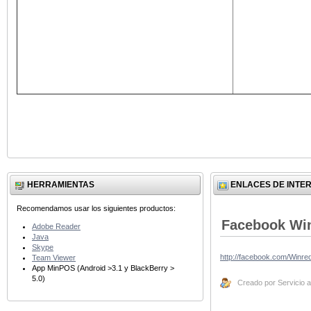
HERRAMIENTAS
ENLACES DE INTE
Recomendamos usar los siguientes productos:
Facebook Wi
Adobe Reader
Java
Skype
http://facebook.com/Winr
Team Viewer
App MinPOS (Android >3.1 y BlackBerry >
5.0)
Creado por Servicio al