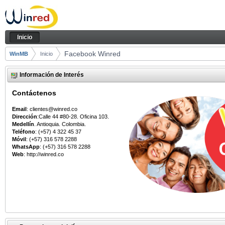
Saltar al contenido
Inicio
Navegación
Inicio
Camino de migas
Facebook Winred
WinMB
Inicio
Información de Interés
Contáctenos
Email
: clientes@winred.co
Dirección
:Calle 44 #80-28. Oficina 103.
Medellín
. Antioquia. Colombia.
Teléfono
: (+57) 4 322 45 37
Móvil
: (+57) 316 578 2288
WhatsApp
: (+57) 316 578 2288
Web
: http://winred.co