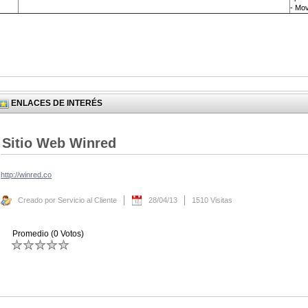
- Mov
ENLACES DE INTERÉS
Sitio Web Winred
http://winred.co
Creado por Servicio al Cliente
28/04/13
1510 Visitas
Promedio (0 Votos)