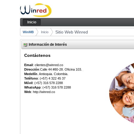
Saltar al contenido
Inicio
Navegación
Inicio
Camino de migas
Sitio Web Winred
WinMB
Inicio
Información de Interés
Contáctenos
Email
: clientes@winred.co
Dirección
:Calle 44 #80-28. Oficina 103.
Medellín
. Antioquia. Colombia.
Teléfono
: (+57) 4 322 45 37
Móvil
: (+57) 316 578 2288
WhatsApp
: (+57) 316 578 2288
Web
: http://winred.co