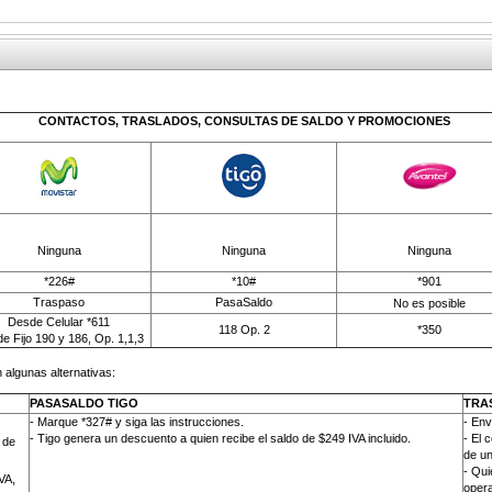
CONTACTOS, TRASLADOS, CONSULTAS DE SALDO Y PROMOCIONES
Ninguna
Ninguna
Ninguna
*226#
*10#
*901
Traspaso
PasaSaldo
No es posible
Desde Celular *611
118 Op. 2
*350
e Fijo 190 y 186, Op. 1,1,3
 algunas alternativas:
PASASALDO TIGO
TRA
- Marque *327# y siga las instrucciones.
-
Env
- Tigo genera un descuento a quien recibe el saldo de $249 IVA incluido.
- El 
 de
de un
- Qui
VA,
opera