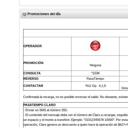
Promociones del día
OPERADOR
PROMOCIÓN
Ninguna
CONSULTA
*103#
REVERSO
PasaTiempo
CONTACTAR
*611 Op.
4,1,9
Desd
Confirmada la recarga, no es posible reversar el saldo. No obstante, existen
PASATIEMPO CLARO
-
Enviar un SMS al número 393
.
- El contenido del mensaje debe ser el número de Claro a recargar, seguido
un espacio y el monto a transferir. Ejemplo: "31012345678 10000". Por esta
operación, Claro genera un descuento a quien hace la operación de $627+I