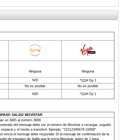
Ninguna
Ninguna
N/D
*111# Op 1
No es posible
No es posible
N/D
*111# Op 1
SPASO SALDO MOVISTAR
iar un SMS al número
3690.
contenido del mensaje debe ser el número de Movistar a recargar, seguido
 espacio y el monto a transferir. Ejemplo: "31512345678 10000".
en envía el mensaje debe responder SI al mensaje de confirmación de la
ción de traspaso de Saldo que le envía Movistar, antes de 1 hora.