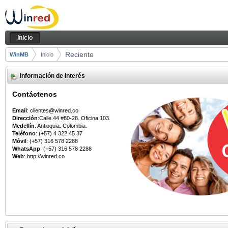
Saltar al contenido
Reciente - Inicio
Navegación
Inicio
Camino de migas
Reciente
WinMB
Inicio
Información de Interés
Contáctenos
Email
: clientes@winred.co
Dirección
:Calle 44 #80-28. Oficina 103.
Medellín
. Antioquia. Colombia.
Teléfono
: (+57) 4 322 45 37
Móvil
: (+57) 316 578 2288
WhatsApp
: (+57) 316 578 2288
Web
: http://winred.co