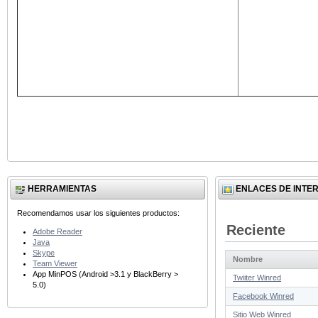
HERRAMIENTAS
ENLACES DE INTE
Recomendamos usar los siguientes productos:
Reciente
Adobe Reader
Java
Skype
Nombre
Team Viewer
App MinPOS (Android >3.1 y BlackBerry >
Twiiter Winred
5.0)
Facebook Winred
Sitio Web Winred