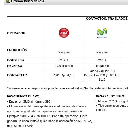
Promociones del día
CONTACTOS, TRASLADOS,
OPERADOR
PROMOCIÓN
Ninguna
Ninguna
CONSULTA
*103#
*226#
REVERSO
PasaTiempo
Traspaso
Desde Celular *611
CONTACTAR
*611 Op.
4,1,9
Desde Fijo 190 y 186, Op.
1,1,3
Confirmada la recarga, no es posible reversar el saldo. No obstante, existen algunas alt
PASATIEMPO CLARO
PASASALDO TIGO
- Marque *327# y siga 
-
Enviar un SMS al número 393
.
- Tigo genera un descu
- El contenido del mensaje debe ser el número de Claro a
incluido.
recargar, seguido de un espacio y el monto a transferir.
Ejemplo: "31012345678 10000". Por esta operación, Claro
genera un descuento a quien hace la operación de $627+IVA,
más
$145 del SMS
.