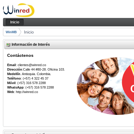
Saltar al contenido
Inicio
Navegación
Inicio
Camino de migas
Inicio
WinMB
Información de Interés
Contáctenos
Email
: clientes@winred.co
Dirección
:Calle 44 #80-28. Oficina 103.
Medellín
. Antioquia. Colombia.
Teléfono
: (+57) 4 322 45 37
Móvil
: (+57) 316 578 2288
WhatsApp
: (+57) 316 578 2288
Web
: http://winred.co