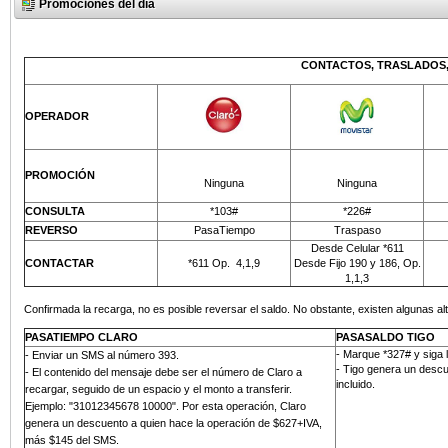
Promociones del día
CONTACTOS, TRASLADOS,
OPERADOR
PROMOCIÓN
Ninguna
Ninguna
CONSULTA
*103#
*226#
REVERSO
PasaTiempo
Traspaso
Desde Celular *611
CONTACTAR
*611 Op.
4,1,9
Desde Fijo 190 y 186, Op.
1,1,3
Confirmada la recarga, no es posible reversar el saldo. No obstante, existen algunas alt
PASATIEMPO CLARO
PASASALDO TIGO
- Marque *327# y siga 
-
Enviar un SMS al número 393
.
- Tigo genera un descu
- El contenido del mensaje debe ser el número de Claro a
incluido.
recargar, seguido de un espacio y el monto a transferir.
Ejemplo: "31012345678 10000". Por esta operación, Claro
genera un descuento a quien hace la operación de $627+IVA,
más
$145 del SMS
.