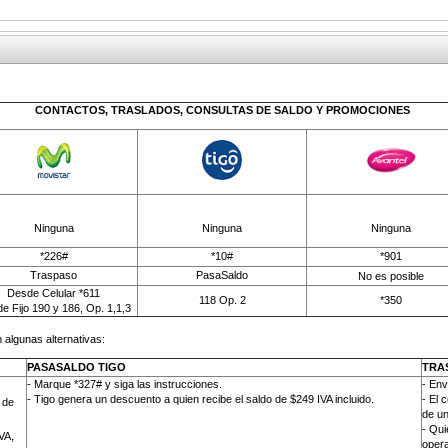
CONTACTOS, TRASLADOS, CONSULTAS DE SALDO Y PROMOCIONES
Ninguna
Ninguna
Ninguna
*226#
*10#
*901
Traspaso
PasaSaldo
No es posible
Desde Celular *611
118 Op. 2
*350
e Fijo 190 y 186, Op. 1,1,3
 algunas alternativas:
PASASALDO TIGO
TRA
- Marque *327# y siga las instrucciones.
-
Env
- Tigo genera un descuento a quien recibe el saldo de $249 IVA incluido.
- El 
 de
de un
- Qui
VA,
opera