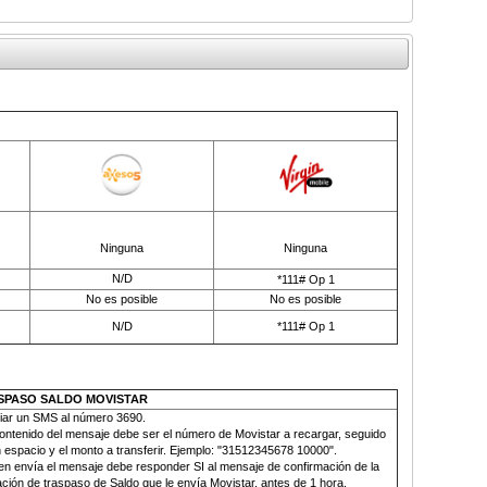
Ninguna
Ninguna
N/D
*111# Op 1
No es posible
No es posible
N/D
*111# Op 1
SPASO SALDO MOVISTAR
iar un SMS al número
3690.
contenido del mensaje debe ser el número de Movistar a recargar, seguido
 espacio y el monto a transferir. Ejemplo: "31512345678 10000".
en envía el mensaje debe responder SI al mensaje de confirmación de la
ción de traspaso de Saldo que le envía Movistar, antes de 1 hora.