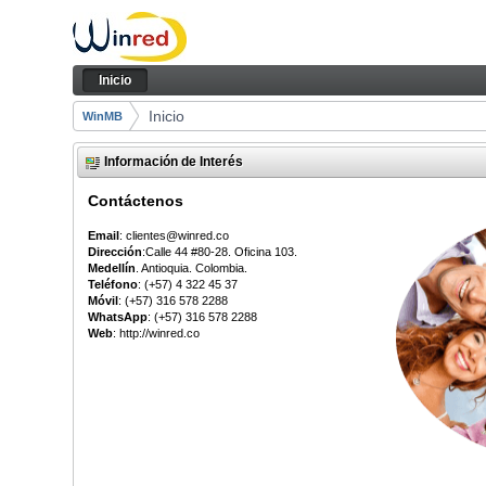
Saltar al contenido
Inicio
Navegación
Inicio
Camino de migas
Inicio
WinMB
Información de Interés
Contáctenos
Email
: clientes@winred.co
Dirección
:Calle 44 #80-28. Oficina 103.
Medellín
. Antioquia. Colombia.
Teléfono
: (+57) 4 322 45 37
Móvil
: (+57) 316 578 2288
WhatsApp
: (+57) 316 578 2288
Web
: http://winred.co