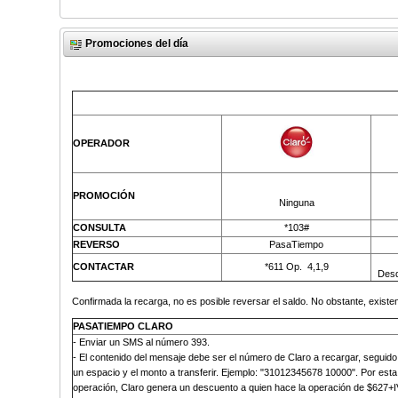
Promociones del día
OPERADOR
PROMOCIÓN
Ninguna
CONSULTA
*103#
REVERSO
PasaTiempo
CONTACTAR
*611 Op.
4,1,9
Desd
Confirmada la recarga, no es posible reversar el saldo. No obstante, existen
PASATIEMPO CLARO
-
Enviar un SMS al número 393
.
- El contenido del mensaje debe ser el número de Claro a recargar, seguido
un espacio y el monto a transferir. Ejemplo: "31012345678 10000". Por esta
operación, Claro genera un descuento a quien hace la operación de $627+I