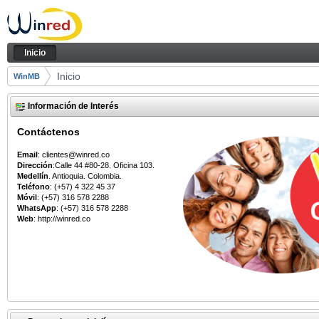
Saltar al contenido
Inicio
Navegación
Inicio
Camino de migas
Inicio
WinMB
Información de Interés
Contáctenos
Email
: clientes@winred.co
Dirección
:Calle 44 #80-28. Oficina 103.
Medellín
. Antioquia. Colombia.
Teléfono
: (+57) 4 322 45 37
Móvil
: (+57) 316 578 2288
WhatsApp
: (+57) 316 578 2288
Web
: http://winred.co