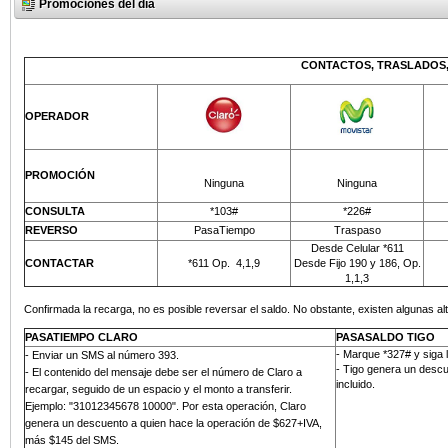
Promociones del día
CONTACTOS, TRASLADOS,
OPERADOR
PROMOCIÓN
Ninguna
Ninguna
CONSULTA
*103#
*226#
REVERSO
PasaTiempo
Traspaso
Desde Celular *611
CONTACTAR
*611 Op.
4,1,9
Desde Fijo 190 y 186, Op.
1,1,3
Confirmada la recarga, no es posible reversar el saldo. No obstante, existen algunas alt
PASATIEMPO CLARO
PASASALDO TIGO
- Marque *327# y siga 
-
Enviar un SMS al número 393
.
- Tigo genera un descu
- El contenido del mensaje debe ser el número de Claro a
incluido.
recargar, seguido de un espacio y el monto a transferir.
Ejemplo: "31012345678 10000". Por esta operación, Claro
genera un descuento a quien hace la operación de $627+IVA,
más
$145 del SMS
.