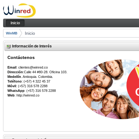
Saltar al contenido
Inicio
Navegación
Inicio
Camino de migas
Inicio
WinMB
Información de Interés
Contáctenos
Email
: clientes@winred.co
Dirección
:Calle 44 #80-28. Oficina 103.
Medellín
. Antioquia. Colombia.
Teléfono
: (+57) 4 322 45 37
Móvil
: (+57) 316 578 2288
WhatsApp
: (+57) 316 578 2288
Web
: http://winred.co