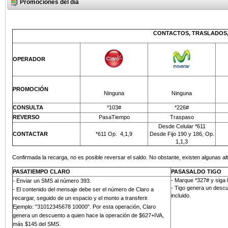
Promociones del día
CONTACTOS, TRASLADOS,
OPERADOR
PROMOCIÓN
Ninguna
Ninguna
CONSULTA
*103#
*226#
REVERSO
PasaTiempo
Traspaso
Desde Celular *611
CONTACTAR
*611 Op.
4,1,9
Desde Fijo 190 y 186, Op.
1,1,3
Confirmada la recarga, no es posible reversar el saldo. No obstante, existen algunas alt
PASATIEMPO CLARO
PASASALDO TIGO
- Marque *327# y siga 
-
Enviar un SMS al número 393
.
- Tigo genera un descu
- El contenido del mensaje debe ser el número de Claro a
incluido.
recargar, seguido de un espacio y el monto a transferir.
Ejemplo: "31012345678 10000". Por esta operación, Claro
genera un descuento a quien hace la operación de $627+IVA,
más
$145 del SMS
.