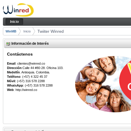
Saltar al contenido
Inicio
Navegación
Inicio
Camino de migas
Twiiter Winred
WinMB
Inicio
Información de Interés
Contáctenos
Email
: clientes@winred.co
Dirección
:Calle 44 #80-28. Oficina 103.
Medellín
. Antioquia. Colombia.
Teléfono
: (+57) 4 322 45 37
Móvil
: (+57) 316 578 2288
WhatsApp
: (+57) 316 578 2288
Web
: http://winred.co