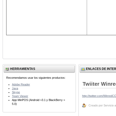
HERRAMIENTAS
ENLACES DE INTE
Recomendamos usar los siguientes productos:
Twiiter Winr
Adobe Reader
Java
Skype
http://twitter.com/WinredC
Team Viewer
App MinPOS (Android >3.1 y BlackBerry >
5.0)
Creado por Servicio al